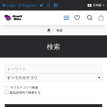
Login
Register
日本語
検索
h
o
m
検索
e
サブカテゴリで検索
製品説明内で検索する