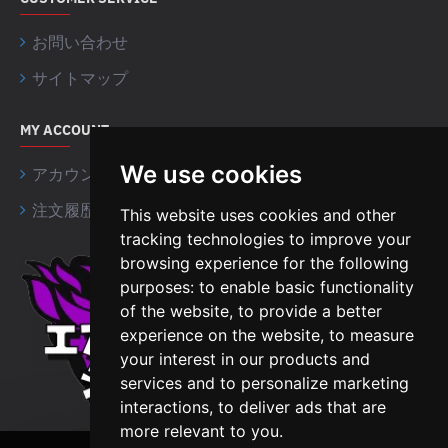
お問い合わせ
サイトマップ
MY ACCOUNT
We use cookies
アカウント情報
注文履歴
This website uses cookies and other
tracking technologies to improve your
browsing experience for the following
Airsoft Shien Company
purposes:
to enable basic functionality
Limited
of the website
,
to provide a better
Unit 15 Northside Business
experience on the website
,
to measure
Centre,
your interest in our products and
B18 4NR, Birmingham
services and to personalize marketing
interactions
,
to deliver ads that are
The United Kingdom
more relevant to you
.