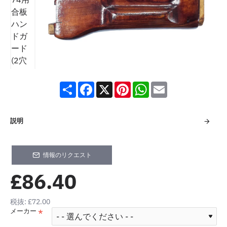
New
S
F
X
P
W
E
h
a
i
h
m
a
c
n
a
a
r
e
t
t
i
e
b
e
s
l
説明
o
r
A
o
e
p
k
s
p
t
情報のリクエスト
£86.40
税抜: £72.00
メーカー