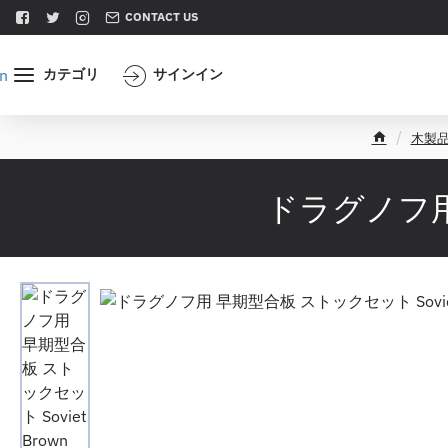
CONTACT US
カテゴリ
サインイン
木製
h
o
m
ドラグノフ用 
e