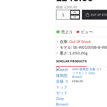
白樺ラミネートバーチ(合板
税抜: £205.00
に感じます。
OUT OF ST
■色： Soviet Brown
売上:
1
ビュー:
■材質：白樺 (合板)、ベニヤ
在庫:
Out Of Stock
■重さ：約800g
モデル:
SE-WD100SB-B-W
■本商品はレプリカ商品です
重さ:
1,050.00g
ます。
SIMILAR PRODUCTS
【注意事項】こちらの製品は
New
E
AKM 後期型 合板 スト
下記諸点をご理解の上、ご購
m
ックセット (Izzy
a
Brown)
i
■取付けには加工等が必要に
£186.00
l
■パッケージの破損や汚れが
■成型が甘く、取付に修正、
■金属パーツに傷、塗装剥が