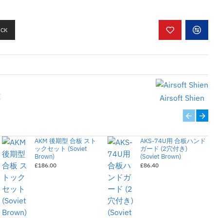
)で削り出されており、本物と同じよう
OCK
。
E
Airsoft Shien
、正規品の詳細とは異なる場合があり
海外製エアガンパーツです。
AKM 後期型 合板 スト
AKS-74U用 合板ハンド
入をお願い申し上げます。
ックセット (Soviet
ガード (2穴付き)
Brown)
(Soviet Brown)
なる場合があります。
£186.00
£86.40
ある場合ございます。
調整が必要な場合がございます。
れやサビなどがつく場合ございます。