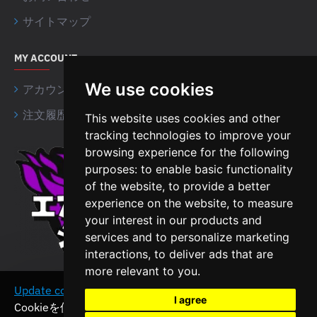
サイトマップ
MY ACCOUNT
We use cookies
アカウント情報
注文履歴
This website uses cookies and other
tracking technologies to improve your
browsing experience for the following
Airsoft Shien Company
purposes:
to enable basic functionality
Limited
of the website
,
to provide a better
Unit 15 Northside Business
experience on the website
,
to measure
Centre,
your interest in our products and
B18 4NR, Birmingham
services and to personalize marketing
interactions
,
to deliver ads that are
The United Kingdom
more relevant to you
.
VAT No: 464636960
Update cookies preferences
このウェブサイトは
同意する
I agree
Cookieを使用しています。ウェブサイトを閲覧するこ