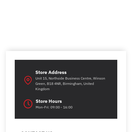
Store Address
Unit 15, Northside Business Centre, Winson
Green, B18 4NR, Birmingham, United
Kingdom
Store Hours
Mon-Fri: 09:00 - 16:00